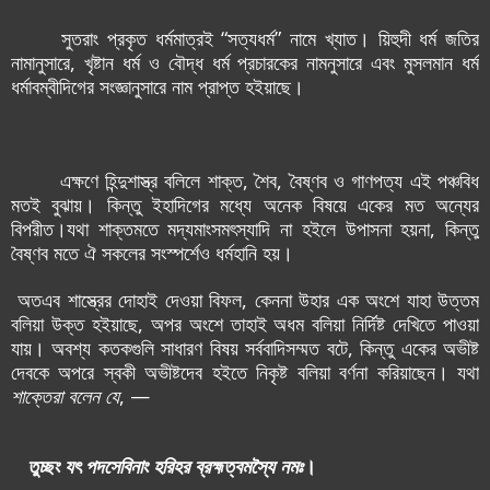
সুতরাং প্রকৃত ধর্মমাত্র‌ই “সত্যধর্ম” নামে খ্যাত। য়িহুদী ধর্ম জতির
নামানুসারে, খৃষ্টান ধর্ম ও বৌদ্ধ ধর্ম প্রচারকের নামনুসারে এবং মুসলমান ধর্ম
ধর্মাবম্বীদিগের সংজ্ঞানুসারে নাম প্রাপ্ত হ‌ইয়াছে।
এক্ষণে হিন্দুশাস্ত্র বলিলে শাক্ত, শৈব, বৈষ্ণব ও গাণপত্য এই পঞ্চবিধ
মত‌ই বুঝায়। কিন্তু ইহাদিগের মধ্যে অনেক বিষয়ে একের মত অন্যের
বিপরীত।যথা শাক্তমতে মদ্যমাংসমৎস্যাদি না হ‌ইলে উপাসনা হয়না, কিন্তু
বৈষ্ণব মতে ঐ সকলের সংস্পর্শেও ধর্মহানি হয়।
অত‌এব শাস্ত্রের দোহাই দেওয়া বিফল, কেননা উহার এক অংশে যাহা উত্তম
বলিয়া উক্ত হ‌ইয়াছে, অপর অংশে তাহাই অধম বলিয়া নির্দিষ্ট দেখিতে পাওয়া
যায়। অবশ্য কতকগুলি সাধারণ বিষয় সর্ববাদিসম্মত বটে, কিন্তু একের অভীষ্ট
দেবকে অপরে স্বকী অভীষ্টদেব হ‌ইতে নিকৃষ্ট বলিয়া বর্ণনা করিয়াছেন। যথা
শাক্তেরা বলেন যে
, —
তুচ্ছং যৎ পদসেবিনাং হরিহর ব্রহ্মত্বমস্যৈ নমঃ
।