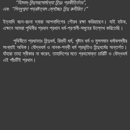
“হিমবদ্-বিন্দুসরসোর্মধ্যো হিন্দুঃ প্রকীর্ত্তিতঃ”,
এবং
“সিন্ধুশব্দা পভ্রষ্টত্বাৎ ম্লেচ্ছৈঃ হিন্দু রুদীরিত।”
ইত্যাদি বচন-রচনা দ্বারা আপনাদিগের গৌরব রক্ষা করিয়াছেন। যাই হ‌উক,
এক্ষনে আমরা পৃথিবীর প্রধান প্রধান ধর্ম-প্রণালী-সমূহের উল্লেখ করিতেছি।
পৃথিবীতে প্রধানতঃ হিন্দুধর্ম, য়িহুদী ধর্ম, খৃষ্টান ধর্ম ও মুসলমান ধর্মাবলম্বীর
সংখ্যাই অধিক। বৌদ্ধধর্ম ও নানক-পন্থী ধর্ম প্রভৃতিও হিন্দুধর্মের অন্তর্গত।
যাঁহারা তাহা স্বীকার না করেন, তাহাদিগের মতে প্রথমোক্ত চারিটি ও বৌদ্ধধর্ম
এই পাঁচটি‌ই প্রধান।