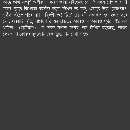
আছে তাহা সম্পূর্ণ অলীক একারন জানা যাইতেছে যে, ঐ সকল শ্লোক বা ঐ
সকল গ্রন্থ বিশেষজ্ঞ ব্যক্তি কর্তৃক লিখিত হয় নাই, এজন্য উহা প্রমাণরূপে
গৃহীত হ‌ইতে পারে না। (দ্বিতীয়তঃ) ‘হিন্দু’ শব্দ যদি সংস্কৃত শব্দ হ‌ইত তবে
বেদ, মন্বাদি স্মৃতি, রামায়ণ ও মহাভারতের কোন‌ও না কোন‌ও স্থলে উল্লেখ
থাকিত। (তৃতীয়তঃ) যে সকল স্থলে ‘অর্য্য’ নাম লিখিত হ‌ইয়াছে, তাহার
কোন‌ও না কোন‌ও স্থলে নিশ্চয়ই ‘হিন্দু’ নাম দেখা যাইত।