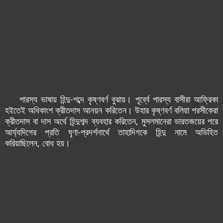
পারস্য ভাষায় হিন্দু-শব্দে কৃষ্ণবর্ণ বুঝায়। পূর্ব্বে পারস্য বাসীরা আফ্রিকা
হ‌ইতেই অধিকাংশ ক্রীতদাস আনয়ন করিতেন। উহার কৃষ্ণবর্ণ বলিয়া পরসীকেরা
ক্রীতদাস বা দাস অর্থে হিন্দুশব্দ ব্যবহার করিতেন, মুসলমানেরা ভারতজয়ের পরে
আর্য্যদিগের প্রতি ঘৃণা-প্রদর্শনার্থে তাহাদিগকে হিন্দু নামে অভিহিত
করিয়াছিলেন, বোধ হয়।