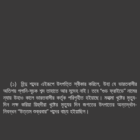
(১) হিন্দু শব্দের এইরূপে উৎপত্তি স্বীকার করিলে, উহা যে ভারতবাসীর
অতিশয় গ্লানি-সূচক শব্দ তাহাতে আর সন্দেহ নাই। তবে “গুড ফ্রাইডে” নামের
ন্যায় উহাও কালে ভারতবাসীর কর্তৃক পরিগৃহীত হ‌ইয়াছে। মহাত্মা খৃষ্টের মৃত্যু-
দিন লক্ষ করিয়া য়িহুদীরা খৃষ্টের মৃত্যুর দিন জগতের উৎপাতের অন্তর্দ্ধান-
নিবন্ধন “উত্তম শুক্রবার” শব্দের বাচ্য হ‌ইয়াছিল।