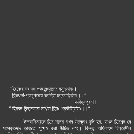
“ইংরেজ নব ষট্ পঞ্চ লন্ড্রদেশসমুদ্ভাবঃ।
হিন্দুধর্ম্ম-প্রলুপ্তয়ে ভবন্তি চক্রবর্ত্তিনঃ।।”
ভবিষ্যপুরাণ।
“ হিমবদ্ বিন্দুসরসো মর্ধ্যো হিন্দুঃ প্রকীর্ত্তিতঃ।।”
ইত্যাদিস্থলে হিন্দু শব্দের যখন উল্লেখ দৃষ্টি হয়, তখন হিন্দুশব্দ যে
সংস্কৃতশব্দ তাহাতে সন্দেহ করা উচিত নহে। কিন্তু অধিকাংশ চিন্তাশীল