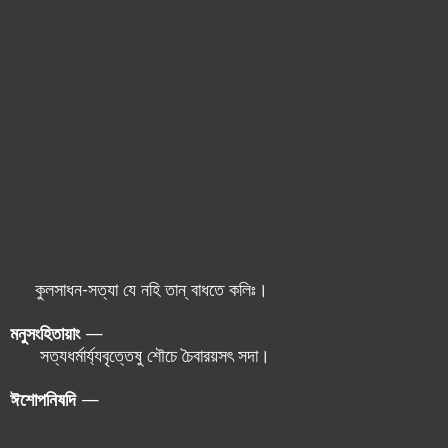
কুলসাধন-সত্যা যে নহি তান্ বাধতে কলিঃ।
মনুসংহিতায়াং
—
সত্যধর্মার্য্যবৃত্তেষু শৌচে চৈবারয়সৎ সদা।
ঈশোপনিষদি
—