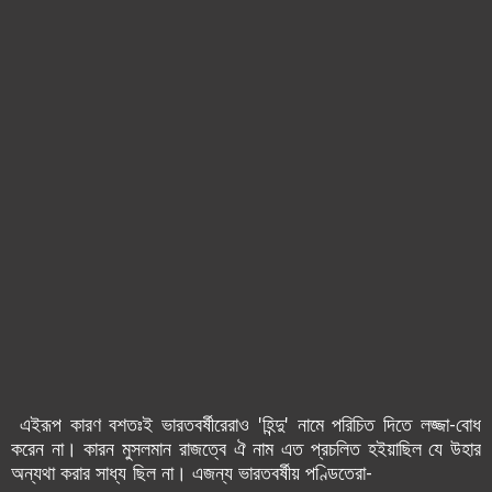
এইরূপ কারণ বশতঃই ভারতবর্ষীরেরাও 'হিন্দু' নামে পরিচিত দিতে লজ্জা-বোধ
করেন না। কারন মুসলমান রাজত্বে ঐ নাম এত প্রচলিত হ‌ইয়াছিল যে উহার
অন্যথা করার সাধ্য ছিল না। এজন্য ভারতবর্ষীয় পণ্ডিতেরা-