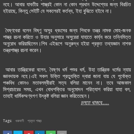
নহে। আবার যাবতীয় শাস্ত্র‌ই কোন না কোন প্রধান উদ্দেশ্যের জন্য বিরচিত
হ‌ইয়াছে, কিন্তু সেইটি যে সকলেরই কর্তব্য, ইহা বুঝিতে হইবে না।
বৈষ্ণবেরা বলেন বিষ্ণু অসুর ধ্বংসের জন্য শিবকে তন্ত্র নামক মোহ-জনক
শাস্ত্র রচনা করিতে ও উহার অনুসারে অসুরেরা যাহাতে কার্য্য করে তন্নিমিত্ত
অনুরোধ করিয়াছিলেন।শিব এইরূপে অনুরুদ্ধ হইয়া প্রকৃত তথ্যজ্ঞান নাশক
তন্ত্রশাস্ত্র রচনা করেন।
আবার তান্ত্রিকেরা বলেন, বৈষ্ণব ধর্ম পশুর ধর্ম, উহা তান্ত্রিক ধর্মের ন্যায়
জ্ঞানদায়ক নহে।এই সকল উক্তি প্রত্যুক্তি দ্বারা জানা যায় যে পূর্বোক্ত
পঞ্চবিধ কোন‌ও মতাবলম্বীরাই সত্য বলিয়া মানেন না। তবে আজকাল
মিশ্রাচারের সময়, এখন বোধশক্তির অনুমোদন পরিত্যাগ করিয়া যাহা বল,
তাহাই ধার্মিকম্মণ্যগণ উৎকৃষ্ট বলিয়া জ্ঞান করিতেছেন।
চলতে থাকবে.....
Tags:
গুরুবাণী
প্রকৃত শাস্ত্র