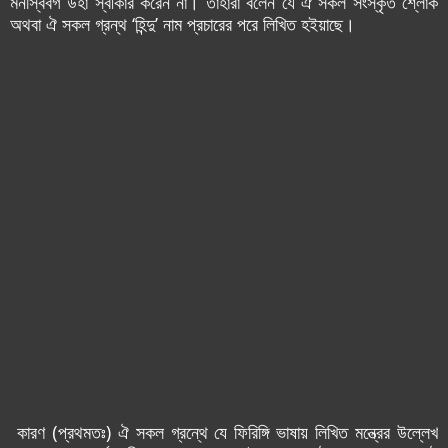
মনস্বিবর্গ উহা স্বীকার করেন না। তাঁহারা বলেন যে ঐ সকল সংস্কৃত শ্লোক
অথবা ঐ সকল গ্রন্থ ‘হিন্দু’ নাম প্রচারের পরে লিখিত হ‌ইয়াছে।
কারণ (প্রথমতঃ) ঐ সকল গ্রন্থে যে ফিরিঙ্গি ভাষায় লিখিত মন্ত্রের উল্লেখ