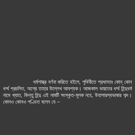
ধর্মশাস্ত্র বর্ণনা করিতে হ‌ইলে, পৃথিবীতে প্রধানতঃ কোন্ কোন্
ধর্ম্ম প্রচলিত, অগ্রে তাহার উল্লেখ আবশ্যক। আজকাল ভারতের ধর্ম্ম হিন্দুধর্ম
নামে খ্যাত, কিন্তু হিন্দু এই নামটি সংস্কৃত-মূলক নহে, উহাপারস্যভাষার শব্দ।
কোন‌ও কোন‌ও পণ্ডিত বলেন যে –