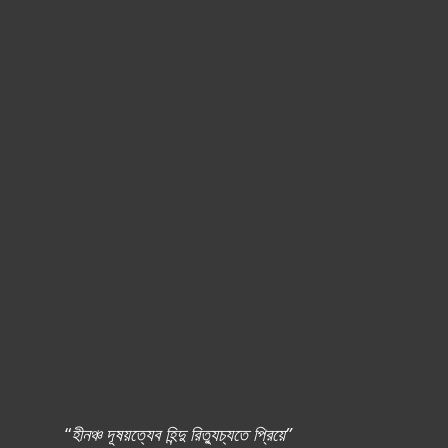
“
হীনঞ্চ দূষয়ত্যেব হিন্দু রিত্যুচ্যতে প্রিয়ে”