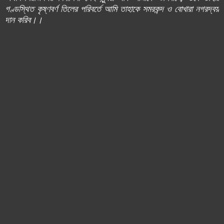
গণ্ডস্থিত কৃষ্ণবর্ণ তিলের পরিবর্তে আমি তাহাকে সমরকন্দ ও বোখারা নগরদ্বয়
দান করিব।।