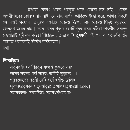
জগতে কোন‌ও ধর্মের প্রকৃত পক্ষে কোনো নাম নাই। যেমন
জগদীশ্বরের কোন‌ও নাম নাই, যে যাহা বলিয়া ডাকিতে ইচ্ছা করে, তাহার নিকটে
সে নাম‌ই প্রধান, তদ্রূপ ধর্মের‌ও কোন‌ও বিশেষ নাম কোন‌ও সিদ্ধ প্রচারক
উল্লেখ করেন নাই। তবে যেমন প্রণব জগদীশ্বর-বাচক বলিয়া ভারতীয় সমস্ত
মহাত্মারাই স্বীকার করিয়া গিয়াছেন, তদ্রূপ “
সত্যধর্ম
” এই শব্দ বা এতদর্থক শব্দ
সমস্ত প্রচারক‌ই নির্দেশ করিয়াছেন।
যথা—
শিবোক্তিঃ
–
সত্যধর্মং সমাশ্রিত্য যৎকর্ম কুরুতে নরঃ।
তদেব সফলং কর্ম সত্যং জনীহি সুব্রতে।।
প্রকটেহত্র কলৌ দেবি সর্বে ধর্মাশ্চ দুর্বলাঃ।
স্থাস্যত্যেকং সত্যমাত্রং তস্মাৎ সত্যময়ো ভবেৎ।।
সত্যব্রতাঃ সত্যনিষ্ঠাঃ সত্যধর্মপরায়ণাঃ।