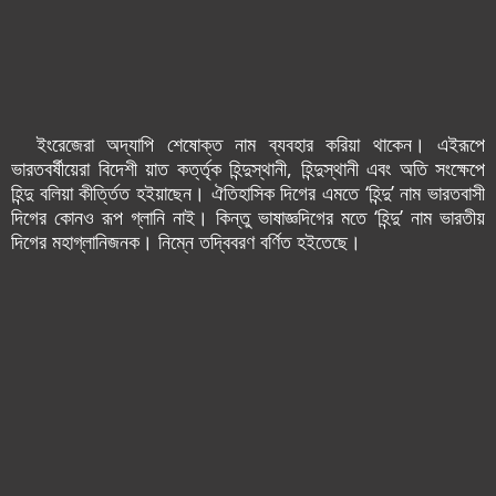
ইংরেজেরা অদ্যাপি শেষোক্ত নাম ব্যবহার করিয়া থাকেন। এইরূপে
ভারতবর্ষীয়েরা বিদেশী য়াত কর্ত্তৃক হিন্দুস্থানী, হিন্দুস্থানী এবং অতি সংক্ষেপে
হিন্দু বলিয়া কীর্ত্তিত হ‌ইয়াছেন। ঐতিহাসিক দিগের এমতে ‘হিন্দু’ নাম ভারতবাসী
দিগের কোন‌ও রূপ গ্লানি নাই। কিন্তু ভাষাজ্ঞদিগের মতে ‘হিন্দু’ নাম ভারতীয়
দিগের মহাগ্লানিজনক। নিম্নে তদ্বিবরণ বর্ণিত হ‌ইতেছে।