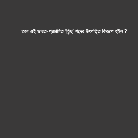
তবে এই ভারত-প্রচালিত ‘হিন্দু’ শব্দের উৎপত্তি কিরূপে হ‌ইল ?