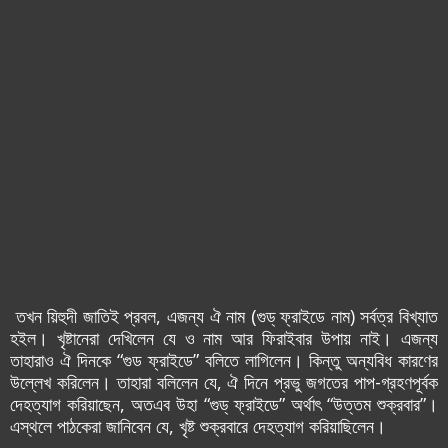
তখন য়িহুদী জাতিই প্রবল, এজন্য ঐ নাম (গুড্ ফ্রাইডে নাম) সর্বত্র বিখ্যাত
হ‌ইল। খৃষ্টানেরা দেখিলেন যে ও নাম আর ফিরাইবার উপায় নাই। এজন্য
তাহারাও ঐ দিনকে “গুড ফ্রাইডে” বলিতে লাগিলেন। কিন্তু অন্যবিধ কারণের
উল্লেখ করিলেন। তাহারা বলিলেন যে, ঐ দিনে প্রভু জগতের পাপ-গ্রহণপূর্বক
দেহত্যাগ করিয়াছেন, অত‌এব উহা “গুড্ ফ্রাইডে” অর্থাৎ “উত্তম শুক্রবার”।
এস্থলে পাঠকেরা জানিবেন যে, খৃষ্ট শুক্রবারে দেহত্যাগ করিয়াছিলেন।