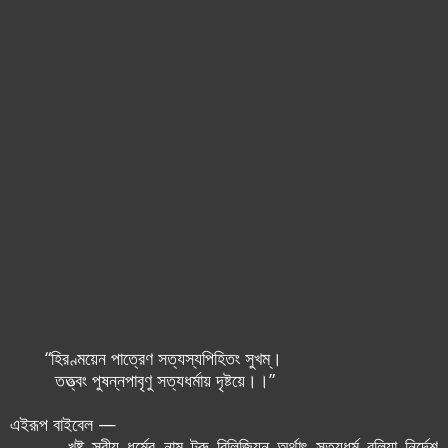
“হিরণ্ময়েন পাত্রেণ সত্যস্যপিহিতং সুখম্।
তত্ত্বং পুষন্নপাবৃণু সত্যধর্মায় দৃষ্টয়ে।।”
এইরূপ বাইবেল —
খৃষ্ট স্বীয় ধর্মের নাম ট্রু রিলিজিয়ন্ অর্থাৎ সত্যধর্ম বলিয়া নির্দেশ