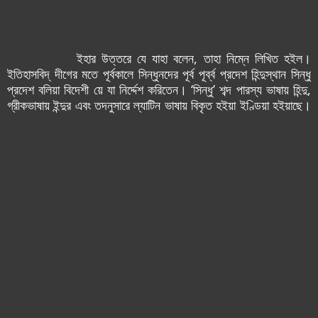
ইহার উত্তরে যে যাহা বলেন, তাহা নিম্নে লিখিত হ‌ইল।
ইতিহাসবিদ্ দীগের মতে পূর্বকালে সিন্ধুনদের পূর্ব পূর্ব্ব প্রদেশ হিন্দুস্থান সিন্ধু
প্রদেশ বলিয়া বিদেশী য়ে যা নির্দ্দেশ করিতেন। ‘সিন্ধু’ শব্দ পারস্য ভাষায় হিন্দু,
গ্রীকভাষায় ইন্দুর এবং তদনুসারে ল্যাটিন ভাষায় বিকৃত হ‌ইয়া ইণ্ডিয়া হ‌ইয়াছে।