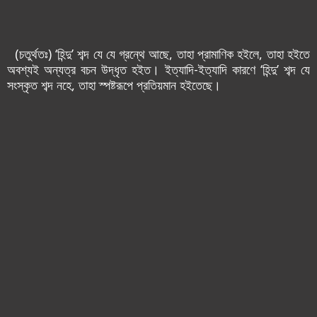
(চতুর্থতঃ) ‘হিন্দু’ শব্দ যে যে গ্রন্থে আছে, তাহা প্রামাণিক হ‌ইলে, তাহা হ‌ইতে
অবশ্যই অন্যত্র বচন উদ্ধৃত হ‌ইত। ইত্যাদি-ইত্যাদি কারণে ‘হিন্দু’ শব্দ যে
সংস্কৃত শব্দ নহে, তাহা স্পষ্টরূপে প্রতিয়মান হ‌ইতেছে।