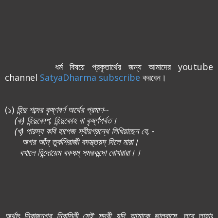
ধর্ম বিষয়ে প্রকৃতার্থের জন্য আমাদের youtube
channel
SatyaDharma subscribe
করবেন।
(১)
হিন্দু শব্দের কৃষ্ণবর্ণ অর্থের প্রমাণ--
(ক) হিন্দুকোশ, হিন্দুকোহ বা কৃর্ষ্ণপর্বত।
(খ) পারস্য কবি হাপেজ স্বীয়গ্রন্থে লিখিয়াছেন যে, -
অগর আঁন্ তুর্কশিরাজী বদস্ত্তয়দ্ দিলে মারা।
বখালে হিন্দোয়েম বকষম্ সমরকন্দো বোখরারা।।
অর্থাৎ সিরাজনগর নিবাসিনী সেই সুন্দরী যদি আমাকে ভালবাসে, তবে তাহার