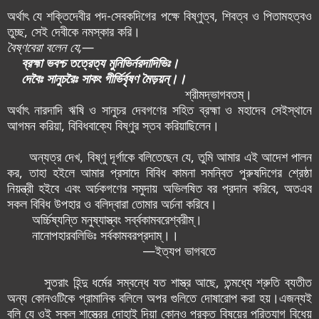
অর্থাৎ যে শক্তিদেবীর পদ-সেবকদিগের পক্ষে বিষ্ণুত্ব, শিবত্ব ও পিতামহত্ব‌ও
তুচ্ছ, সেই দেবীকে নমস্কার করি।
বৈষ্ণবেরা বলেন যে,—
ব্রহ্মা ভবশ্চ তত্রেত্য মুনিভির্নরদাদিভিঃ।
দেবৈঃ সানুচরৈঃ সাকং গীর্ভির্বৃষণ মৈড়য়ন্।।
শ্রীমদ্ভাগবতম্।
অর্থাৎ নারদাদি ঋষি ও সানুচর দেবগণের সহিত ব্রহ্মা ও মহাদেব সেইস্থানে
আগমন করিয়া, বিবিধবাক্যে বিষ্ণুর স্তব করিয়াছিলেন।
অন্যত্র দেখ, বিষ্ণু দূর্গাকে বলিতেছেন যে, তুমি আমার এই আদেশ পালন
কর, তাহা হইলে আমার প্রসাদে বিবিধ কামনা সমন্বিত পুরুষদিগের শ্রেষ্ঠা
নিয়ন্ত্রী হ‌ইবে এবং অর্চকগণের সমুদায় অভিলষিত বর প্রদান করিবে, অতএব
সকল বিবিধ উপহার ও বলিদ্বারা তোমার অর্চনা করিবে।
অর্চ্চিষ্যন্তি মনুষ্যাস্ত্বং সর্ব্বকামবরেশ্বরীম্।
নানোপহারবলিভিঃ সর্বকামবরপ্রদাম্।।
—ইত্যপ ভাগবতে
সুতরাং হিন্দু ধর্মের সম্বন্ধে যত শাস্ত্র আছে, তন্মধ্যে শ্রুতি ব্যতীত
অন্য কোন‌ওটিকে প্রামানিক বলিলে অপর গুলিতে দোষারোপ করা হয়।এজন্যই
বলি যে ওই সকল শাস্ত্রের দোহাই দিয়া কোন‌ও প্রকৃত বিষয়ের পরিত্যাগ বিধেয়